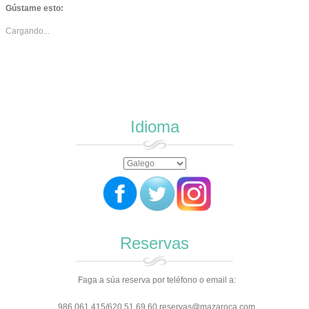
Gústame esto:
Cargando...
Idioma
Reservas
Faga a súa reserva por teléfono o email a:
986 061 415/620 51 69 60 reservas@mazaroca.com