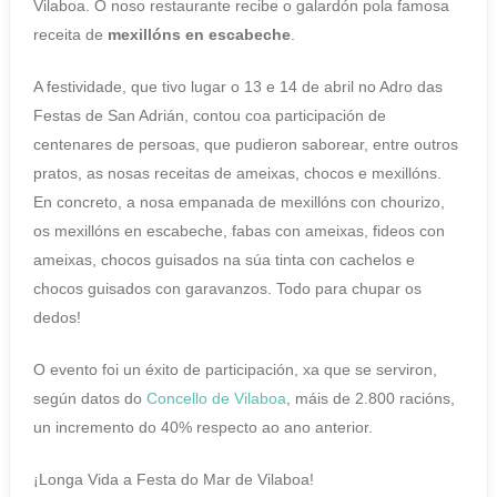
Vilaboa. O noso restaurante recibe o galardón pola famosa
receita de
mexillóns en escabeche
.
A festividade, que tivo lugar o 13 e 14 de abril no Adro das
Festas de San Adrián, contou coa participación de
centenares de persoas, que pudieron saborear, entre outros
pratos, as nosas receitas de ameixas, chocos e mexillóns.
En concreto, a nosa empanada de mexillóns con chourizo,
os mexillóns en escabeche, fabas con ameixas, fideos con
ameixas, chocos guisados na súa tinta con cachelos e
chocos guisados con garavanzos. Todo para chupar os
dedos!
O evento foi un éxito de participación, xa que se serviron,
según datos do
Concello de Vilaboa
, máis de 2.800 racións,
un incremento do 40% respecto ao ano anterior.
¡Longa Vida a Festa do Mar de Vilaboa!