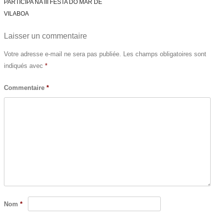
Post navigation
PARTICIPA NA III FESTA DO MAR DE
VILABOA
Laisser un commentaire
Votre adresse e-mail ne sera pas publiée.
Les champs obligatoires sont
indiqués avec
*
Commentaire
*
Nom
*