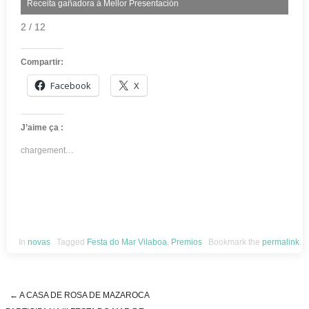
Receita gañadora á Mellor Presentación
2 / 12
Compartir:
Facebook
X
J’aime ça :
chargement…
In
novas
Tagged
Festa do Mar Vilaboa
,
Premios
Bookmark the
permalink
.
←
A CASA DE ROSA DE MAZAROCA