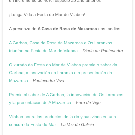
un incremento do 40% respecto ao ano anterior.
¡Longa Vida a Festa do Mar de Vilaboa!
A presenza de
A Casa de Rosa de Mazaroca
nos medios:
A Garboa, Casa de Rosa da Mazaroca e Os Laranxos
triunfan na Festa do Mar de Vilaboa
–
Diario de Pontevedra
O xurado da Festa do Mar de Vilaboa premia o sabor da
Garboa, a innovación do Laranxo e a presentación da
Mazaroca
–
Pontevedra Viva
Premio al sabor de A
Garboa
, la innovación de Os Laranxos
y la presentación de A Mazaroca
–
Faro de Vigo
Vilaboa honra los productos de la ría y sus vinos en una
concurrida Festa do Mar
–
La Voz de Galicia