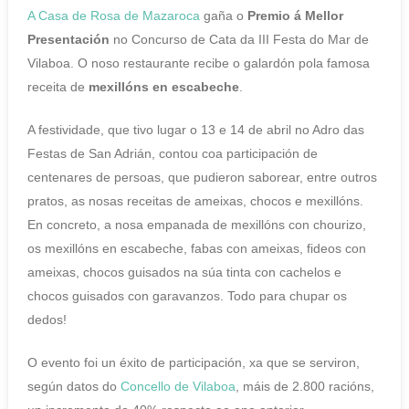
A Casa de Rosa de Mazaroca
gaña o
Premio á Mellor
Presentación
no Concurso de Cata da III Festa do Mar de
Vilaboa. O noso restaurante recibe o galardón pola famosa
receita de
mexillóns en escabeche
.
A festividade, que tivo lugar o 13 e 14 de abril no Adro das
Festas de San Adrián, contou coa participación de
centenares de persoas, que pudieron saborear, entre outros
pratos, as nosas receitas de ameixas, chocos e mexillóns.
En concreto, a nosa empanada de mexillóns con chourizo,
os mexillóns en escabeche, fabas con ameixas, fideos con
ameixas, chocos guisados na súa tinta con cachelos e
chocos guisados con garavanzos. Todo para chupar os
dedos!
O evento foi un éxito de participación, xa que se serviron,
según datos do
Concello de Vilaboa
, máis de 2.800 racións,