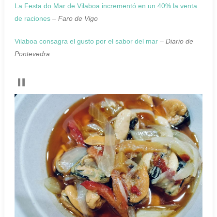
La Festa do Mar de Vilaboa incrementó en un 40% la venta
de raciones
–
Faro de Vigo
Vilaboa consagra el gusto por el sabor del mar
–
Diario de
Pontevedra