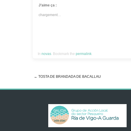
J’aime ça :
chargement…
In
novas
. Bookmark the
permalink
.
←
TOSTA DE BRANDADA DE BACALLAU
Post navigation