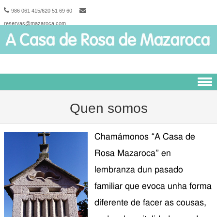
986 061 415/620 51 69 60
reservas@mazaroca.com
Skip to content
Quen somos
Chamámonos “A Casa de
Rosa Mazaroca” en
lembranza dun pasado
familiar que evoca unha forma
diferente de facer as cousas,