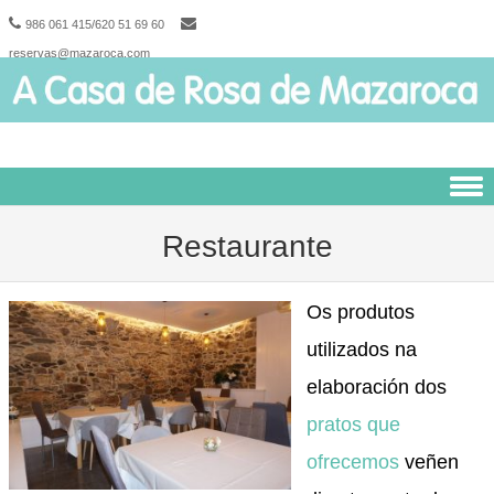
986 061 415/620 51 69 60
reservas@mazaroca.com
Skip to content
Restaurante
Os produtos
utilizados na
elaboración dos
pratos que
ofrecemos
veñen