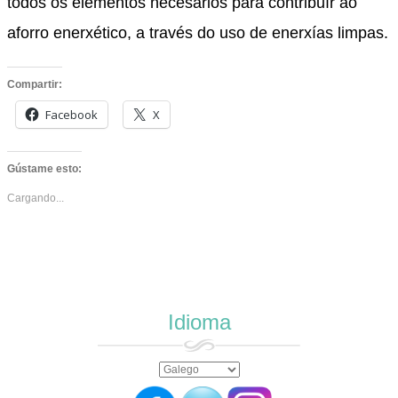
todos os elementos necesarios para contribuír ao
aforro enerxético, a través do uso de enerxías limpas.
Compartir:
Facebook
X
Gústame esto:
Cargando...
Idioma