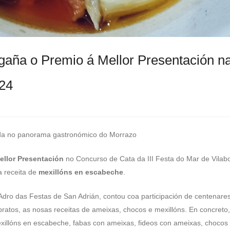
aña o Premio á Mellor Presentación n
024
lida no panorama gastronómico do Morrazo
ellor Presentación
no Concurso de Cata da III Festa do Mar de Vilab
a receita de
mexillóns en escabeche
.
no Adro das Festas de San Adrián, contou coa participación de centenare
pratos, as nosas receitas de ameixas, chocos e mexillóns. En concreto,
xillóns en escabeche, fabas con ameixas, fideos con ameixas, chocos