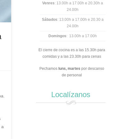
Venres
: 13.00h a 17.00h e 20.30h a
24.00h
Sábados
: 13.00h a 17.00h e 20.30 a
24.00h
a
Domingos
: 13.00h a 17.00h
El cierre de cocina es a las 15.30h para
comidas y a las 23.30h para cenas
Pechamos
luns,
martes
por descanso
de personal
Localízanos
oa.
s
 a