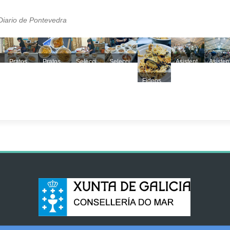
Diario de Pontevedra
Pratos
Pratos
Selecci
Selecci
Asistent
Asisten
da Casa
da Casa
ón de
ón de
es a
es a
de Rosa
de Rosa
pratos
pratos
Festa
Festa
Fideos
Mazaro
Mazaro
da Casa
da Casa
do Mar
do Mar
con
ca na
ca
de Rosa
de Rosa
de
de
ameixas
Festa
de
de
Vilaboa
Vilabo
do Mar
Mazaro
Mazaro
de
ca na
ca
Vilaboa
Festa
do Mar
de
Vilaboa