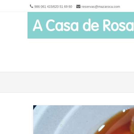
986 061 415/620 51 69 60
reservas@mazaroca.com
Men
SKIP 