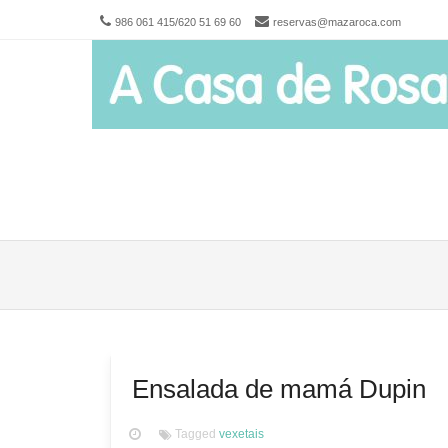
986 061 415/620 51 69 60
reservas@mazaroca.com
Men
SKIP 
Ensalada de mamá Dupin
Tagged
vexetais