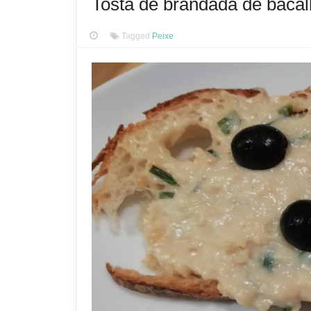
Tosta de brandada de bacal
Tagged
Peixe