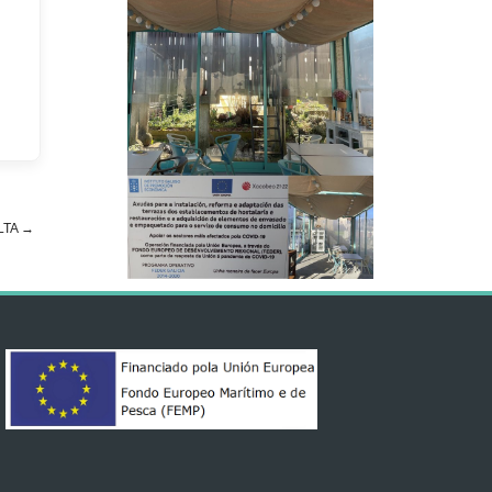
LTA
→