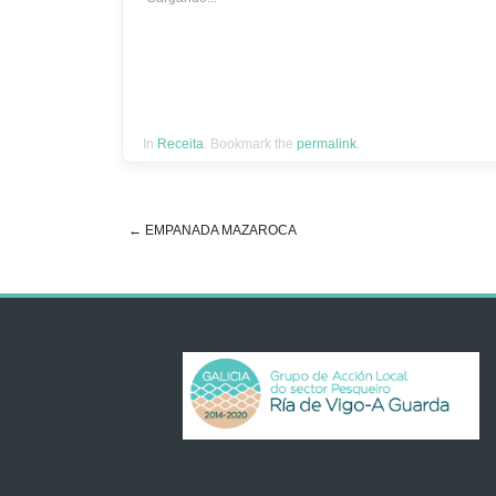
In
Receita
. Bookmark the
permalink
.
←
EMPANADA MAZAROCA
Post navigation